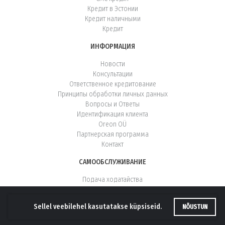
Кредит в Эстонии
Кредит наличными
Кредит
ИНФОРМАЦИЯ
Новости
Консультации
Ответственное кредитование
Принципы обработки личных данных
Вопросы и Ответы
Идентификация клиента
Oreon OÜ
Партнерская программа
Контакт
САМООБСЛУЖИВАНИЕ
Подача ходатайства
Дополнительные услуги
Статус клиента
Sellel veebilehel kasutatakse küpsiseid.
NÕUSTUN