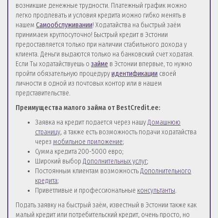
возникшие денежные трудности. Платежный график можно
легко продлевать и условия кредита можно гибко менять в
нашем
Самообслуживании
! Ходатайства на быстрый заём
принимаем круглосуточно! Быстрый кредит в Эстонии
предоставляется только при наличии стабильного дохода у
клиента. Деньги выдаются только на банковский счет ходатая.
Если Ты ходатайствуешь о
займе
в Эстонии впервые, то нужно
пройти обязательную процедуру
идентификации
своей
личности в одной из почтовых контор или в нашем
представительстве.
Преимущества малого займа от BestCredit.ee:
Заявка на кредит подается через нашу
Домашнюю
страницу
, а также есть возможность подачи ходатайства
через
мобильное приложение
;
Сумма кредита 200-5000 евро;
Широкий выбор
Дополнительных услуг
;
Постоянным клиентам возможность
Дополнительного
кредита
;
Приветливые и профессиональные
консультанты
.
Подать заявку на быстрый заём, известный в Эстонии также как
малый кредит или потребительский кредит, очень просто, но