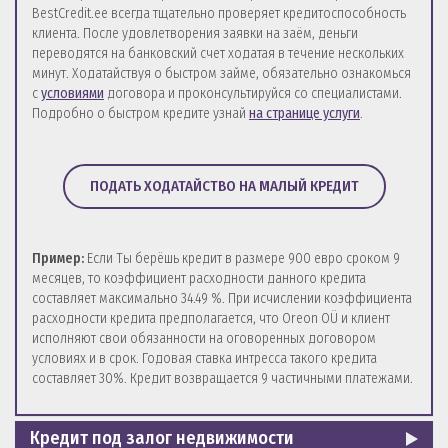
BestCredit.ee всегда тщательно проверяет кредитоспособность
клиента. После удовлетворения заявки на заём, деньги
переводятся на банковский счет ходатая в течение нескольких
минут. Ходатайствуя о быстром займе, обязательно ознакомься
с
условиями
договора и проконсультируйся со специалистами.
Подробно о быстром кредите узнай
на странице услуги
.
ПОДАТЬ ХОДАТАЙСТВО НА МАЛЫЙ КРЕДИТ
Пример:
Если Ты берёшь кредит в размере 900 евро сроком 9
месяцев, то коэффициент расходности данного кредита
составляет максимально 34.49 %. При исчислении коэффициента
расходности кредита предполагается, что Oreon OÜ и клиент
исполняют свои обязанности на оговоренных договором
условиях и в срок. Годовая ставка интресса такого кредита
составляет 30%. Кредит возвращается 9 частичными платежами.
Кредит под залог недвижимости