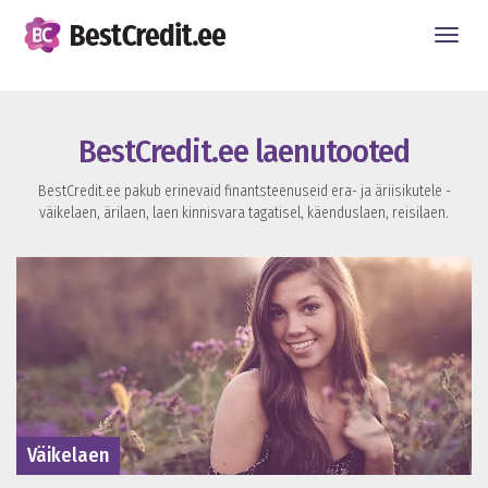
Toggle
naviga
BestCredit.ee laenutooted
BestCredit.ee pakub erinevaid finantsteenuseid era- ja äriisikutele -
väikelaen, ärilaen, laen kinnisvara tagatisel, käenduslaen, reisilaen.
Väikelaen