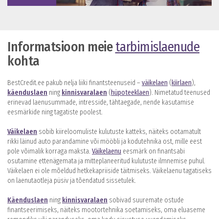
Informatsioon meie
tarbimislaenude
kohta
BestCredit.ee pakub nelja liiki finantsteenuseid –
väikelaen
(
kiirlaen
),
käenduslaen
ning
kinnisvaralaen
(
hüpoteeklaen
). Nimetatud teenused
erinevad laenusummade, intresside, tähtaegade, nende kasutamise
eesmärkide ning tagatiste poolest.
Väikelaen
sobib kiireloomuliste kulutuste katteks, näiteks ootamatult
rikki läinud auto parandamine või mööbli ja kodutehnika ost, mille eest
pole võimalik korraga maksta.
Väikelaenu
eesmärk on finantsabi
osutamine ettenägemata ja mitteplaneeritud kulutuste ilmnemise puhul.
Väikelaen ei ole mõeldud hetkekapriiside täitmiseks. Väikelaenu tagatiseks
on laenutaotleja püsiv ja tõendatud sissetulek.
Käenduslaen
ning
kinnisvaralaen
sobivad suuremate ostude
finantseerimiseks, näiteks mootortehnika soetamiseks, oma eluaseme