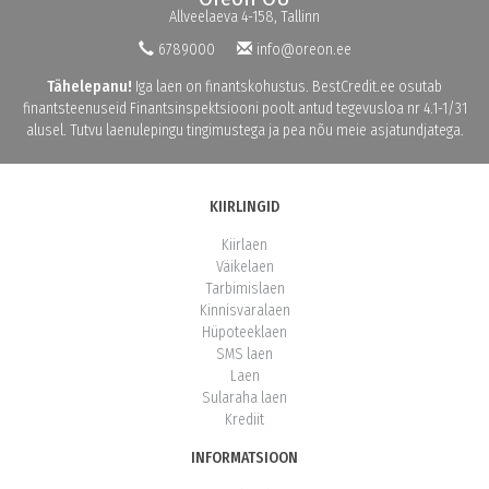
Allveelaeva 4-158, Tallinn
6789000
info@oreon.ee
Tähelepanu!
Iga laen on finantskohustus. BestCredit.ee osutab
finantsteenuseid Finantsinspektsiooni poolt antud tegevusloa nr 4.1-1/31
alusel. Tutvu laenulepingu tingimustega ja pea nõu meie asjatundjatega.
KIIRLINGID
Kiirlaen
Väikelaen
Tarbimislaen
Kinnisvaralaen
Hüpoteeklaen
SMS laen
Laen
Sularaha laen
Krediit
INFORMATSIOON