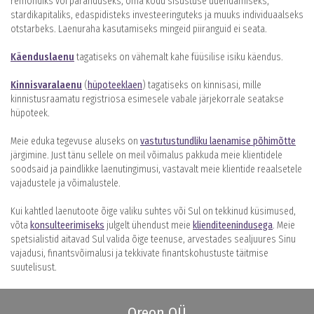
remondiks või paranduseks, oma kodu sisustuse uuendamiseks,
stardikapitaliks, edaspidisteks investeeringuteks ja muuks individuaalseks
otstarbeks. Laenuraha kasutamiseks mingeid piiranguid ei seata.
Käenduslaenu
tagatiseks on vähemalt kahe füüsilise isiku käendus.
Kinnisvaralaenu
(
hüpoteeklaen
) tagatiseks on kinnisasi, mille
kinnistusraamatu registriosa esimesele vabale järjekorrale seatakse
hüpoteek.
Meie eduka tegevuse aluseks on
vastutustundliku laenamise põhimõtte
järgimine. Just tänu sellele on meil võimalus pakkuda meie klientidele
soodsaid ja paindlikke laenutingimusi, vastavalt meie klientide reaalsetele
vajadustele ja võimalustele.
Kui kahtled laenutoote õige valiku suhtes või Sul on tekkinud küsimused,
võta
konsulteerimiseks
julgelt ühendust meie
klienditeenindusega
. Meie
spetsialistid aitavad Sul valida õige teenuse, arvestades sealjuures Sinu
vajadusi, finantsvõimalusi ja tekkivate finantskohustuste täitmise
suutelisust.
Oreon OÜ